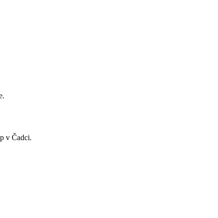
e.
p v Čadci.