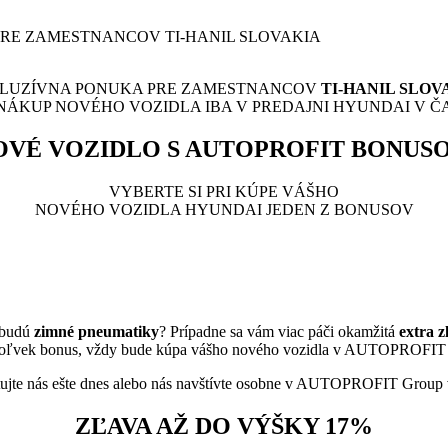
RE ZAMESTNANCOV TI-HANIL SLOVAKIA
LUZÍVNA PONUKA PRE ZAMESTNANCOV
TI-HANIL SLOV
NÁKUP NOVÉHO VOZIDLA IBA V PREDAJNI HYUNDAI V Č
OVÉ VOZIDLO S AUTOPROFIT BONUS
VYBERTE SI PRI KÚPE VÁŠHO
NOVÉHO VOZIDLA HYUNDAI JEDEN Z BONUSOV
 budú
zimné pneumatiky
? Prípadne sa vám viac páči okamžitá
extra 
ýkoľvek bonus, vždy bude kúpa vášho nového vozidla v AUTOPROFIT
ujte nás ešte dnes alebo nás navštívte osobne v AUTOPROFIT Group 
ZĽAVA AŽ DO VÝŠKY 17%