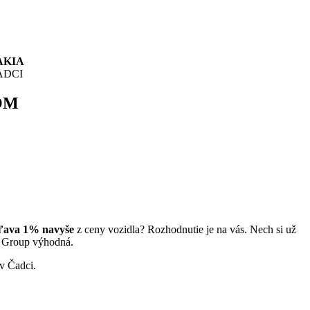
AKIA
ADCI
OM
zľava 1% navyše
z ceny vozidla? Rozhodnutie je na vás. Nech si už
 Group výhodná.
v Čadci.