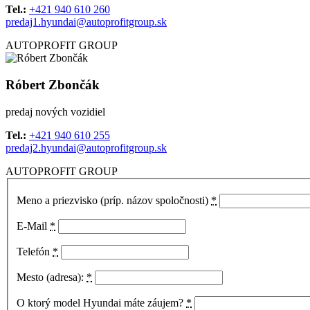
Tel.:
+421 940 610 260
predaj1.hyundai@autoprofitgroup.sk
AUTOPROFIT GROUP
Róbert Zbončák
predaj nových vozidiel
Tel.:
+421 940 610 255
predaj2.hyundai@autoprofitgroup.sk
AUTOPROFIT GROUP
Meno a priezvisko (príp. názov spoločnosti)
*
E-Mail
*
Telefón
*
Mesto (adresa):
*
O ktorý model Hyundai máte záujem?
*