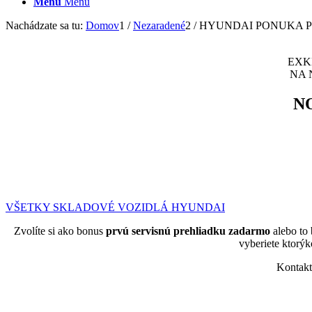
Menu
Menu
Nachádzate sa tu:
Domov
1
/
Nezaradené
2
/
HYUNDAI PONUKA P
EXK
NA 
N
VŠETKY SKLADOVÉ VOZIDLÁ HYUNDAI
Zvolíte si ako bonus
prvú servisnú prehliadku zadarmo
alebo to
vyberiete ktor
Kontakt