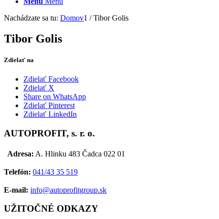
Menu
Menu
Nachádzate sa tu:
Domov
1
/
Tibor Golis
Tibor Golis
Zdielať na
Zdielať Facebook
Zdielať X
Share on WhatsApp
Zdielať Pinterest
Zdielať LinkedIn
AUTOPROFIT, s. r. o.
Adresa:
A. Hlinku 483 Čadca 022 01
Telefón:
041/43 35 519
E-mail:
info@autoprofitgroup.sk
UŽITOČNÉ ODKAZY