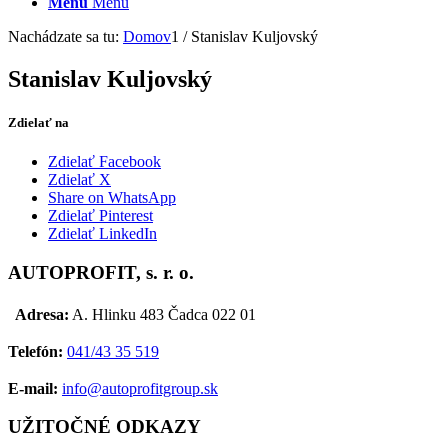
Menu
Menu
Nachádzate sa tu:
Domov
1
/
Stanislav Kuljovský
Stanislav Kuljovský
Zdielať na
Zdielať Facebook
Zdielať X
Share on WhatsApp
Zdielať Pinterest
Zdielať LinkedIn
AUTOPROFIT, s. r. o.
Adresa:
A. Hlinku 483 Čadca 022 01
Telefón:
041/43 35 519
E-mail:
info@autoprofitgroup.sk
UŽITOČNÉ ODKAZY