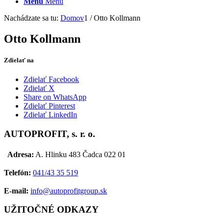
Menu
Menu
Nachádzate sa tu:
Domov
1
/
Otto Kollmann
Otto Kollmann
Zdielať na
Zdielať Facebook
Zdielať X
Share on WhatsApp
Zdielať Pinterest
Zdielať LinkedIn
AUTOPROFIT, s. r. o.
Adresa:
A. Hlinku 483 Čadca 022 01
Telefón:
041/43 35 519
E-mail:
info@autoprofitgroup.sk
UŽITOČNÉ ODKAZY