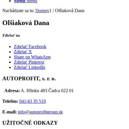
Menu
Menu
Nachádzate sa tu:
Domov
1
/
Olšiaková Dana
Olšiaková Dana
Zdielať na
Zdielať Facebook
Zdielať X
Share on WhatsApp
Zdielať Pinterest
Zdielať LinkedIn
AUTOPROFIT, s. r. o.
Adresa:
A. Hlinku 483 Čadca 022 01
Telefón:
041/43 35 519
E-mail:
info@autoprofitgroup.sk
UŽITOČNÉ ODKAZY