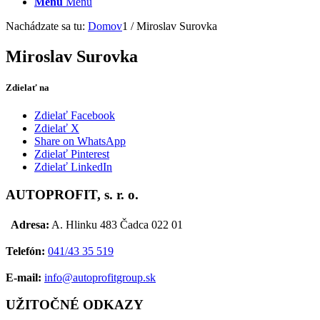
Menu
Menu
Nachádzate sa tu:
Domov
1
/
Miroslav Surovka
Miroslav Surovka
Zdielať na
Zdielať Facebook
Zdielať X
Share on WhatsApp
Zdielať Pinterest
Zdielať LinkedIn
AUTOPROFIT, s. r. o.
Adresa:
A. Hlinku 483 Čadca 022 01
Telefón:
041/43 35 519
E-mail:
info@autoprofitgroup.sk
UŽITOČNÉ ODKAZY