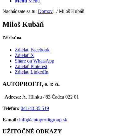
Menu
Menu
Nachádzate sa tu:
Domov
1
/
Miloš Kubáň
Miloš Kubáň
Zdielať na
Zdielať Facebook
Zdielať X
Share on WhatsApp
Zdielať Pinterest
Zdielať LinkedIn
AUTOPROFIT, s. r. o.
Adresa:
A. Hlinku 483 Čadca 022 01
Telefón:
041/43 35 519
E-mail:
info@autoprofitgroup.sk
UŽITOČNÉ ODKAZY