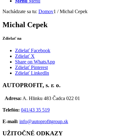
Menu
Menu
Nachádzate sa tu:
Domov
1
/
Michal Cepek
Michal Cepek
Zdielať na
Zdielať Facebook
Zdielať X
Share on WhatsApp
Zdielať Pinterest
Zdielať LinkedIn
AUTOPROFIT, s. r. o.
Adresa:
A. Hlinku 483 Čadca 022 01
Telefón:
041/43 35 519
E-mail:
info@autoprofitgroup.sk
UŽITOČNÉ ODKAZY