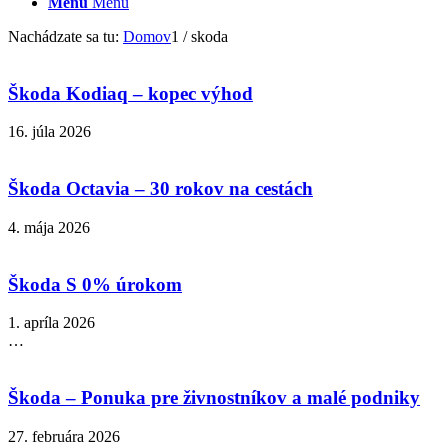
Menu
Menu
Nachádzate sa tu:
Domov
1
/
skoda
Škoda Kodiaq – kopec výhod
16. júla 2026
Škoda Octavia – 30 rokov na cestách
4. mája 2026
Škoda S 0% úrokom
1. apríla 2026
…
Škoda – Ponuka pre živnostníkov a malé podniky
27. februára 2026