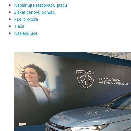
Naplánujte testovaciu jazdu
Získať cenovú ponuku
PDF brožúra
Tlačiť
Nasledujúce
skladom