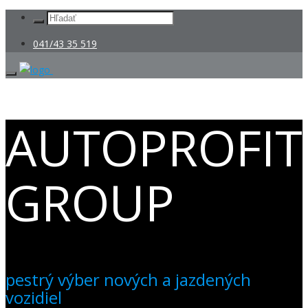
041/43 35 519
AUTOPROFIT
GROUP
pestrý výber nových a jazdených
vozidiel