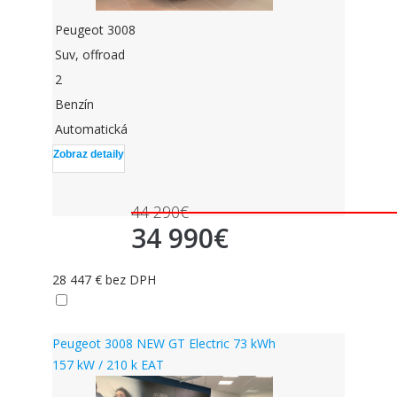
Peugeot 3008
Suv, offroad
2
Benzín
Automatická
Zobraz detaily
44 290€
34 990€
28 447 € bez DPH
skladom
Peugeot 3008 NEW GT Electric 73 kWh
157 kW / 210 k EAT