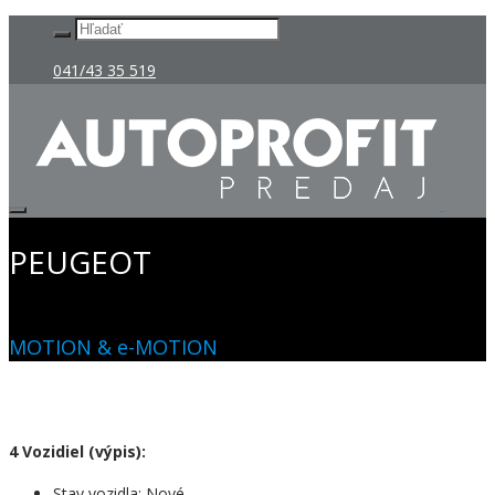
041/43 35 519
PEUGEOT
MOTION & e-MOTION
4
Vozidiel
(výpis):
Stav vozidla:
Nové