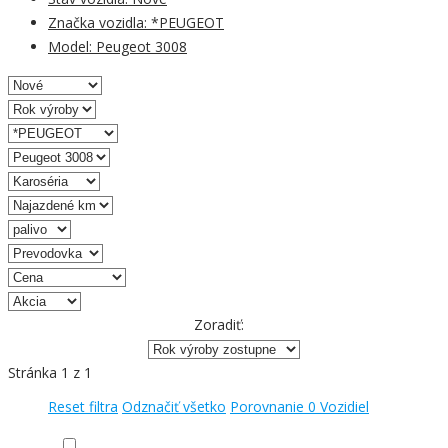
Značka vozidla:
*PEUGEOT
Model:
Peugeot 3008
Zoradiť:
Stránka
1
z
1
Reset filtra
Odznačiť všetko
Porovnanie
0
Vozidiel