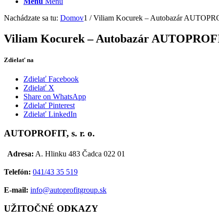
Menu
Menu
Nachádzate sa tu:
Domov
1
/
Viliam Kocurek – Autobazár AUTOPR
Viliam Kocurek – Autobazár AUTOPROF
Zdielať na
Zdielať Facebook
Zdielať X
Share on WhatsApp
Zdielať Pinterest
Zdielať LinkedIn
AUTOPROFIT, s. r. o.
Adresa:
A. Hlinku 483 Čadca 022 01
Telefón:
041/43 35 519
E-mail:
info@autoprofitgroup.sk
UŽITOČNÉ ODKAZY