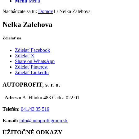
Menu
Menu
Nachádzate sa tu:
Domov
1
/
Nelka Zalehova
Nelka Zalehova
Zdielať na
Zdielať Facebook
Zdielať X
Share on WhatsApp
Zdielať Pinterest
Zdielať LinkedIn
AUTOPROFIT, s. r. o.
Adresa:
A. Hlinku 483 Čadca 022 01
Telefón:
041/43 35 519
E-mail:
info@autoprofitgroup.sk
UŽITOČNÉ ODKAZY