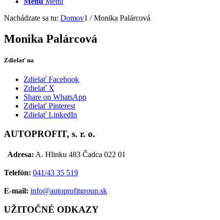
Menu
Menu
Nachádzate sa tu:
Domov
1
/
Monika Palárcová
Monika Palárcová
Zdielať na
Zdielať Facebook
Zdielať X
Share on WhatsApp
Zdielať Pinterest
Zdielať LinkedIn
AUTOPROFIT, s. r. o.
Adresa:
A. Hlinku 483 Čadca 022 01
Telefón:
041/43 35 519
E-mail:
info@autoprofitgroup.sk
UŽITOČNÉ ODKAZY