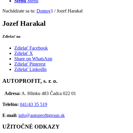
Menu
Menu
Nachádzate sa tu:
Domov
1
/
Jozef Harakal
Jozef Harakal
Zdielať na
Zdielať Facebook
Zdielať X
Share on WhatsApp
Zdielať Pinterest
Zdielať LinkedIn
AUTOPROFIT, s. r. o.
Adresa:
A. Hlinku 483 Čadca 022 01
Telefón:
041/43 35 519
E-mail:
info@autoprofitgroup.sk
UŽITOČNÉ ODKAZY